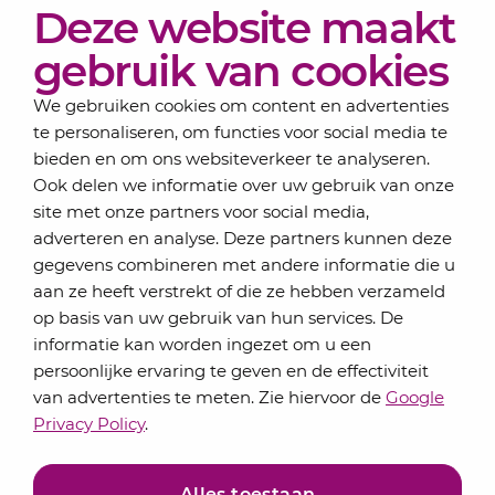
Deze website maakt
Actueel
Over Lansigt
gebruik van cookies
Contact
We gebruiken cookies om content en advertenties
te personaliseren, om functies voor social media te
bieden en om ons websiteverkeer te analyseren.
Schrijf je in voor onze nieuwsbrief
Ook delen we informatie over uw gebruik van onze
Elke maand bundelen de adviseurs van Lansigt in
site met onze partners voor social media,
de eSigt het nieuws.
adverteren en analyse. Deze partners kunnen deze
gegevens combineren met andere informatie die u
Jouw emailadres
aan ze heeft verstrekt of die ze hebben verzameld
op basis van uw gebruik van hun services. De
informatie kan worden ingezet om u een
persoonlijke ervaring te geven en de effectiviteit
Inschrijven
van advertenties te meten. Zie hiervoor de
Google
Privacy Policy
.
Alles toestaan