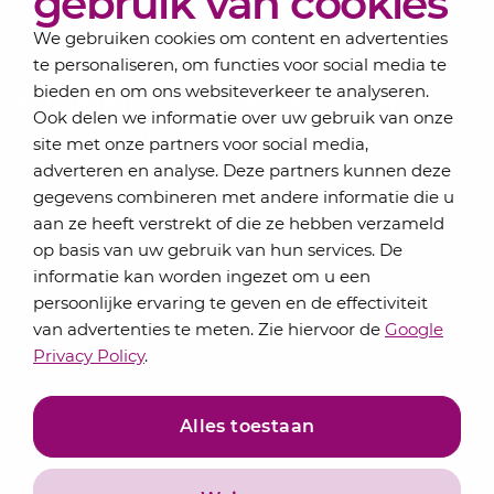
gebruik van cookies
Contact
We gebruiken cookies om content en advertenties
te personaliseren, om functies voor social media te
bieden en om ons websiteverkeer te analyseren.
Schrijf je in voor onze nieuwsbrief
Ook delen we informatie over uw gebruik van onze
Elke maand bundelen de adviseurs van Lansigt in
site met onze partners voor social media,
de eSigt het nieuws.
adverteren en analyse. Deze partners kunnen deze
gegevens combineren met andere informatie die u
Jouw emailadres
aan ze heeft verstrekt of die ze hebben verzameld
op basis van uw gebruik van hun services. De
informatie kan worden ingezet om u een
persoonlijke ervaring te geven en de effectiviteit
Inschrijven
van advertenties te meten. Zie hiervoor de
Google
Privacy Policy
.
Alles toestaan