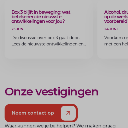
BLOG
BLOG
Box 3 blijft in beweging: wat
Alcohol, dr
betekenen de nieuwste
op de werkv
ontwikkelingen voor jou?
voorbereid
25 JUNI
24 JUNI
De discussie over box 3 gaat door.
Voorkom ris
Lees de nieuwste ontwikkelingen en
met een he
ontdek wat deze betekenen voor
wat je als 
jouw vermogen en fiscale keuzes.
beter vooraf
Onze vestigingen
Neem contact op
Waar kunnen we je bij helpen? We maken graag