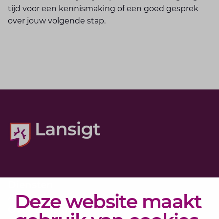
tijd voor een kennismaking of een goed gesprek
over jouw volgende stap.
Alphen aan den Rijn
Barendrecht
Gouda
Katwijk
Diensten
Deze website maakt
Actueel
Over Lansigt