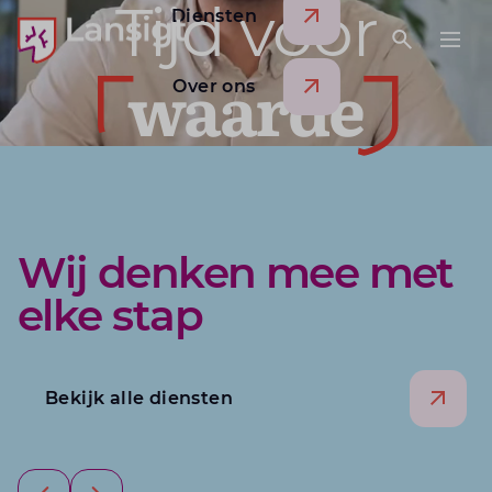
Tijd voor
Diensten
Lansigt Accountants logo
e search website
Open webs
Ope
waarde
Over ons
Wij denken mee met
elke stap
Bekijk alle diensten