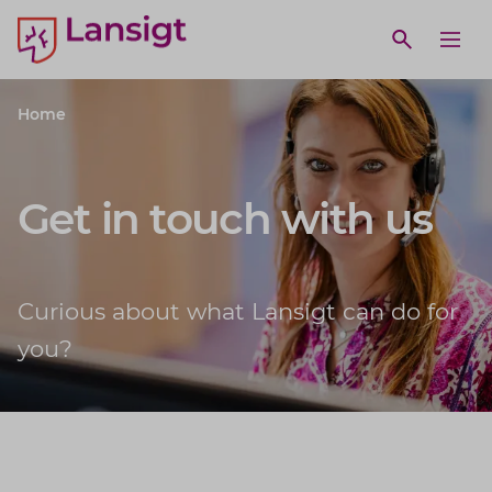
Lansigt Accountants logo
e search website
Open webs
Ope
Home
Get in touch with us
Curious about what Lansigt can do for
you?